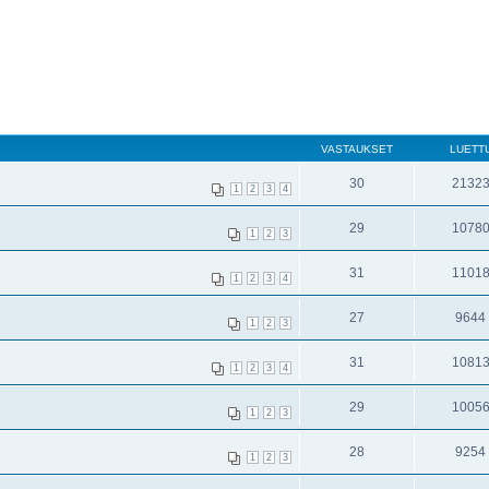
VASTAUKSET
LUETT
30
2132
1
2
3
4
29
1078
1
2
3
31
1101
1
2
3
4
27
9644
1
2
3
31
1081
1
2
3
4
29
1005
1
2
3
28
9254
1
2
3