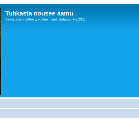
Tuhkasta nousee aamu
Virvoittavien vetten tykö hän minut johdattaa. Ps.23:2