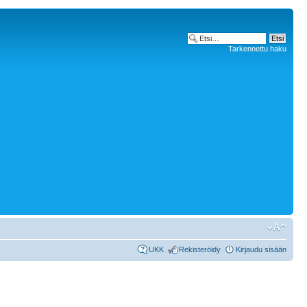
Tarkennettu haku
UKK
Rekisteröidy
Kirjaudu sisään