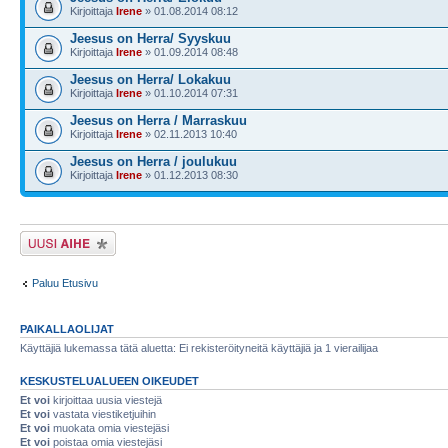
Kirjoittaja
Irene
» 01.08.2014 08:12
Jeesus on Herra/ Syyskuu
Kirjoittaja
Irene
» 01.09.2014 08:48
Jeesus on Herra/ Lokakuu
Kirjoittaja
Irene
» 01.10.2014 07:31
Jeesus on Herra / Marraskuu
Kirjoittaja
Irene
» 02.11.2013 10:40
Jeesus on Herra / joulukuu
Kirjoittaja
Irene
» 01.12.2013 08:30
Lähetä uusi viesti
Paluu Etusivu
PAIKALLAOLIJAT
Käyttäjiä lukemassa tätä aluetta: Ei rekisteröityneitä käyttäjiä ja 1 vierailijaa
KESKUSTELUALUEEN OIKEUDET
Et voi
kirjoittaa uusia viestejä
Et voi
vastata viestiketjuihin
Et voi
muokata omia viestejäsi
Et voi
poistaa omia viestejäsi