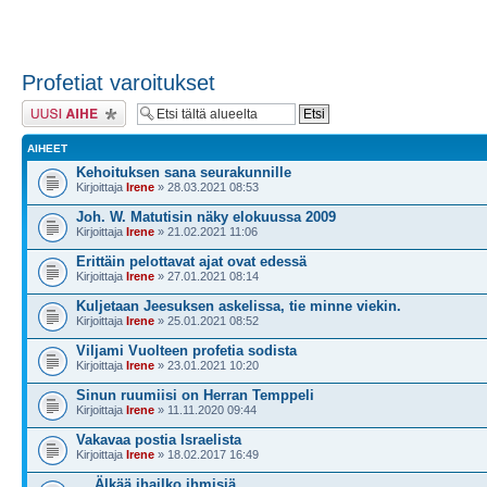
Profetiat varoitukset
Lähetä uusi viesti
AIHEET
Kehoituksen sana seurakunnille
Kirjoittaja
Irene
» 28.03.2021 08:53
Joh. W. Matutisin näky elokuussa 2009
Kirjoittaja
Irene
» 21.02.2021 11:06
Erittäin pelottavat ajat ovat edessä
Kirjoittaja
Irene
» 27.01.2021 08:14
Kuljetaan Jeesuksen askelissa, tie minne viekin.
Kirjoittaja
Irene
» 25.01.2021 08:52
Viljami Vuolteen profetia sodista
Kirjoittaja
Irene
» 23.01.2021 10:20
Sinun ruumiisi on Herran Temppeli
Kirjoittaja
Irene
» 11.11.2020 09:44
Vakavaa postia Israelista
Kirjoittaja
Irene
» 18.02.2017 16:49
… Älkää ihailko ihmisiä.