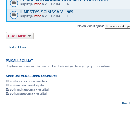
PEKKA RANTAKANGAS ALAJÄRVELTÄ KERTOO
Kirjoittaja
Irene
» 29.11.2014 13:16
ILMESTYS SOINISSA V. 1989
Kirjoittaja
Irene
» 29.11.2014 13:11
Näytä viestit ajalta:
Lähetä uusi viesti
Paluu Etusivu
PAIKALLAOLIJAT
Käyttäjiä lukemassa tätä aluetta: Ei rekisteröityneitä käyttäjiä ja 1 vierailijaa
KESKUSTELUALUEEN OIKEUDET
Et voi
kirjoittaa uusia viestejä
Et voi
vastata viestiketjuihin
Et voi
muokata omia viestejäsi
Et voi
poistaa omia viestejäsi
Error 