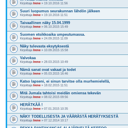
Kirjoittaja
Irene
» 19.10.2016 11:56
Suuri luopumus seurakunnan lähdön jälkeen
Kirjoittaja
Irene
» 19.10.2016 11:51
Taivaallinen näky 15.04.1999
Kirjoittaja
Irene
» 06.10.2015 15:49
Suomen etsikkoaika umpeutumassa.
Kirjoittaja
Irene
» 24.09.2015 11:09
Näky tulevasta eksytyksestä
Kirjoittaja
Irene
» 10.09.2015 15:58
Valvokaa
Kirjoittaja
Irene
» 28.03.2015 10:49
Nämä sanat ovat vakaat ja todet
Kirjoittaja
Irene
» 05.03.2015 16:46
Katso lapseni, ei sinun tarvitse olla murhemielellä,
Kirjoittaja
Irene
» 18.02.2015 11:51
Mitä Jumala tahtoisi meidän omiensa tekevän
Kirjoittaja
Irene
» 08.02.2015 09:56
HERÄTKÄÄ !
Kirjoittaja
Irene
» 07.01.2015 10:35
NÄKY TODELLISESTA JA VÄÄRÄSTÄ HERÄTYKSESTÄ
Kirjoittaja
Irene
» 07.12.2014 10:17