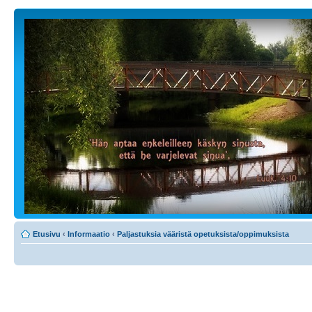
Etusivu
‹
Informaatio
‹
Paljastuksia vääristä opetuksista/oppimuksista