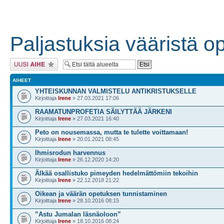
Paljastuksia vääristä o
Lähetä uusi viesti
AIHEET
YHTEISKUNNAN VALMISTELU ANTIKRISTUKSELLE
Kirjoittaja
Irene
» 27.03.2021 17:06
RAAMATUNPROFETIA SÄILYTTÄÄ JÄRKENI
Kirjoittaja
Irene
» 27.03.2021 16:40
Peto on nousemassa, mutta te tulette voittamaan!
Kirjoittaja
Irene
» 20.01.2021 08:45
Ihmisrodun harvennus
Kirjoittaja
Irene
» 26.12.2020 14:20
Älkää osallistuko pimeyden hedelmättömiin tekoihin
Kirjoittaja
Irene
» 22.12.2018 21:22
Oikean ja väärän opetuksen tunnistaminen
Kirjoittaja
Irene
» 28.10.2016 08:15
”Astu Jumalan läsnäoloon”
Kirjoittaja
Irene
» 18.10.2016 08:24