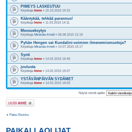
PIMEYS LASKEUTUU
Kirjoittaja
Irene
» 15.10.2016 19:15
Kääntykää, tehkää parannus!
Kirjoittaja
Irene
» 11.03.2016 14:11
Messueksytys
Kirjoittaja
Miranda-Irmeli
» 06.08.2015 12:19
Pyhän Hengen vai Kundalini-voimien ilmenemismuotoja?
Kirjoittaja
Miranda-Irmeli
» 14.07.2015 15:17
Synti
Kirjoittaja
Irene
» 14.02.2015 16:40
joulusta
Kirjoittaja
Irene
» 14.02.2015 16:07
YSTÄVÄNPÄIVÄN SYDÄMET
Kirjoittaja
Irene
» 14.02.2015 16:03
Näytä viestit ajalta:
Lähetä uusi viesti
Paluu Etusivu
PAIKALLAOLIJAT