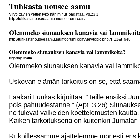
Tuhkasta nousee aamu
Virvoittavien vetten tykö hän minut johdattaa. Ps.23:2
http://tuhkastanouseeaamu.munfoorumi.com/
Olemmeko siunauksen kanavia vai lammikoit
http://tuhkastanouseeaamu.munfoorumi.com/viewtopic.php?f=12&t=948
Olemmeko siunauksen kanavia vai lammikoita?
Kirjoittaja
Maila
Olemmeko siunauksen kanavia vai lammiko
Uskovan elämän tarkoitus on se, että saam
Lääkäri Luukas kirjoittaa: ”Teille ensiksi J
pois pahuudestanne.” (Apt. 3:26) Siunaukse
ne tulevat vaikeiden koettelemusten kautta
Kaiken tarkoituksena on kuitenkin Jumalan 
Rukoillessamme ajattelemme monesti ensik