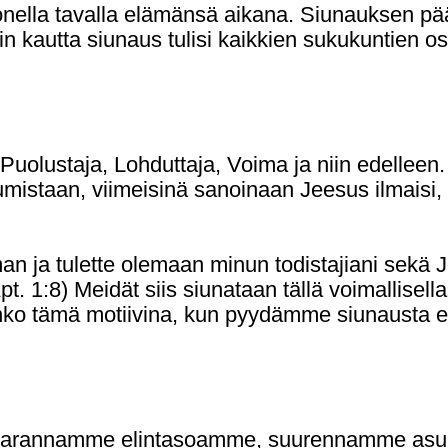
onella tavalla elämänsä aikana. Siunauksen pää
 kautta siunaus tulisi kaikkien sukukuntien os
 Puolustaja, Lohduttaja, Voima ja niin edelleen.
mistaan, viimeisinä sanoinaan Jeesus ilmaisi,
man ja tulette olemaan minun todistajiani sekä
. 1:8) Meidät siis siunataan tällä voimallisell
 Onko tämä motiivina, kun pyydämme siunausta 
in parannamme elintasoamme, suurennamme as