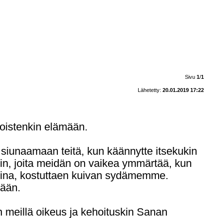
Sivu
1
/
1
Lähetetty:
20.01.2019 17:22
toistenkin elämään.
t siunaamaan teitä, kun käännytte itsekukin
kin, joita meidän on vaikea ymmärtää, kun
ateina, kostuttaen kuivan sydämemme.
eään.
meillä oikeus ja kehoituskin Sanan