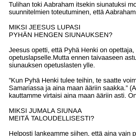
Tulihan toki Aabraham itsekin siunatuksi m
suunnitelmien toteutuminen, että Aabrahamin
MIKSI JEESUS LUPASI
PYHÄN HENGEN SIUNAUKSEN?
Jeesus opetti, että Pyhä Henki on opettaja,
opetuslapselle.Mutta ennen taivaaseen astu
siunauksen opetuslasten ylle.
”Kun Pyhä Henki tulee teihin, te saatte voi
Samariassa ja aina maan ääriin saakka.” (Apt
kauttamme virtaisi aina maan ääriin asti.
MIKSI JUMALA SIUNAA
MEITÄ TALOUDELLISESTI?
Helposti lankeamme siihen, että aina va