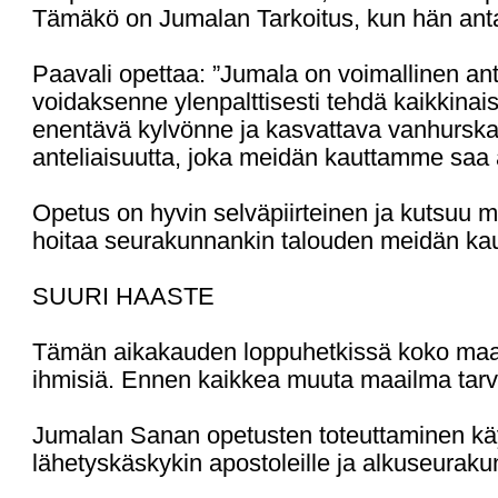
Tämäkö on Jumalan Tarkoitus, kun hän ant
Paavali opettaa: ”Jumala on voimallinen antam
voidaksenne ylenpalttisesti tehdä kaikkinais
enentävä kylvönne ja kasvattava vanhurskaut
anteliaisuutta, joka meidän kauttamme saa a
Opetus on hyvin selväpiirteinen ja kutsuu m
hoitaa seurakunnankin talouden meidän kaut
SUURI HAASTE
Tämän aikakauden loppuhetkissä koko maail
ihmisiä. Ennen kaikkea muuta maailma tarvi
Jumalan Sanan opetusten toteuttaminen käy
lähetyskäskykin apostoleille ja alkuseuraku