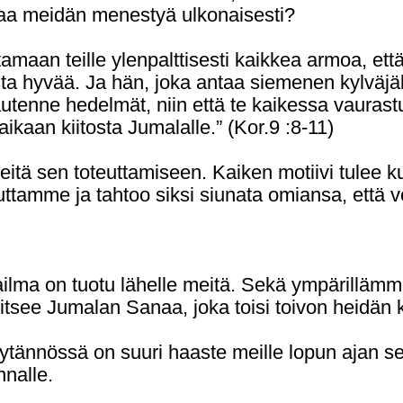
aa meidän menestyä ulkonaisesti?
aan teille ylenpalttisesti kaikkea armoa, että te
ta hyvää. Ja hän, joka antaa siemenen kylväjälle
enne hedelmät, niin että te kaikessa vaurastuen
ikaan kiitosta Jumalalle.” (Kor.9 :8-11)
eitä sen toteuttamiseen. Kaiken motiivi tulee 
tamme ja tahtoo siksi siunata omiansa, että vo
ma on tuotu lähelle meitä. Sekä ympärillämme
tsee Jumalan Sanaa, joka toisi toivon heidän 
tännössä on suuri haaste meille lopun ajan se
nnalle.