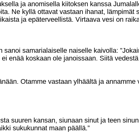
lla ja anomisella kiitoksen kanssa Jumalalle 
ta. Ne kyllä ottavat vastaan ihanat, lämpimät s
kaista ja epäterveellistä. Virtaava vesi on raika
sanoi samarialaiselle naiselle kaivolla: ”Jokai
 ei enää koskaan ole janoissaan. Siitä vedestä
i tänään. Otamme vastaan ylhäältä ja annamme 
ta suuren kansan, siunaan sinut ja teen sinun n
aikki sukukunnat maan päällä.”