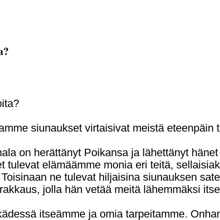
a?
ita?
amme siunaukset virtaisivat meistä eteenpäin 
umala on herättänyt Poikansa ja lähettänyt häne
t tulevat elämäämme monia eri teitä, sellaisia
. Toisinaan ne tulevat hiljaisina siunauksen s
rakkaus, jolla hän vetää meitä lähemmäksi its
ädessä itseämme ja omia tarpeitamme. Onhan 