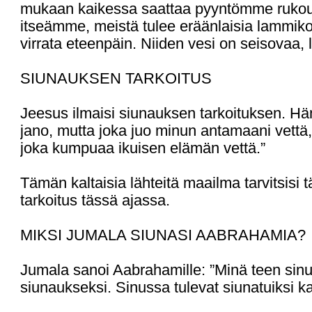
mukaan kaikessa saattaa pyyntömme rukoukse
itseämme, meistä tulee eräänlaisia lammikoi
virrata eteenpäin. Niiden vesi on seisovaa, li
SIUNAUKSEN TARKOITUS
Jeesus ilmaisi siunauksen tarkoituksen. Hän 
jano, mutta joka juo minun antamaani vettä,
joka kumpuaa ikuisen elämän vettä.”
Tämän kaltaisia lähteitä maailma tarvitsis
tarkoitus tässä ajassa.
MIKSI JUMALA SIUNASI AABRAHAMIA?
Jumala sanoi Aabrahamille: ”Minä teen sinus
siunaukseksi. Sinussa tulevat siunatuiksi k