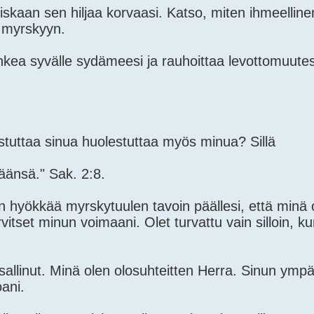
uiskaan sen hiljaa korvaasi. Katso, miten ihmeelline
a myrskyyn.
kea syvälle sydämeesi ja rauhoittaa levottomuutes
estuttaa sinua huolestuttaa myös minua? Sillä
äänsä." Sak. 2:8.
en hyökkää myrskytuulen tavoin päällesi, että minä
arvitset minun voimaani. Olet turvattu vain silloin, k
allinut. Minä olen olosuhteitten Herra. Sinun ympär
ani.