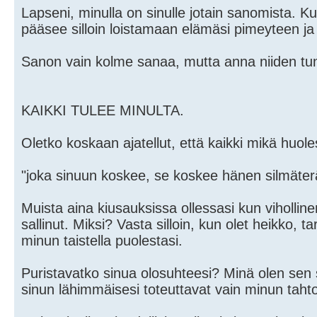
Lapseni, minulla on sinulle jotain sanomista. K
pääsee silloin loistamaan elämäsi pimeyteen j
Sanon vain kolme sanaa, mutta anna niiden tun
KAIKKI TULEE MINULTA.
Oletko koskaan ajatellut, että kaikki mikä huol
"joka sinuun koskee, se koskee hänen silmäter
Muista aina kiusauksissa ollessasi kun vihollin
sallinut. Miksi? Vasta silloin, kun olet heikko, t
minun taistella puolestasi.
Puristavatko sinua olosuhteesi? Minä olen sen s
sinun lähimmäisesi toteuttavat vain minun tahto