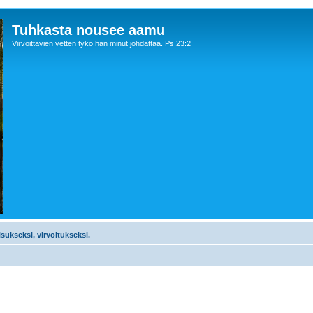
Tuhkasta nousee aamu
Virvoittavien vetten tykö hän minut johdattaa. Ps.23:2
sukseksi, virvoitukseksi.