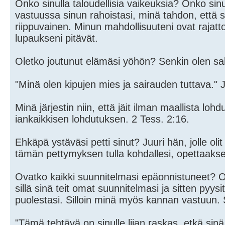
Onko sinulla taloudellisia vaikeuksia? Onko sinu
vastuussa sinun rahoistasi, minä tahdon, että s
riippuvainen. Minun mahdollisuuteni ovat rajatt
lupaukseni pitävät.
Oletko joutunut elämäsi yöhön? Senkin olen sall
"Minä olen kipujen mies ja sairauden tuttava." 
Minä järjestin niin, että jäit ilman maallista lohdu
iankaikkisen lohdutuksen. 2 Tess. 2:16.
Ehkäpä ystäväsi petti sinut? Juuri hän, jolle o
tämän pettymyksen tulla kohdallesi, opettaaksen
Ovatko kaikki suunnitelmasi epäonnistuneet? Ol
sillä sinä teit omat suunnitelmasi ja sitten pyys
puolestasi. Silloin minä myös kannan vastuun. S
"Tämä tehtävä on sinulle liian raskas, etkä sinä