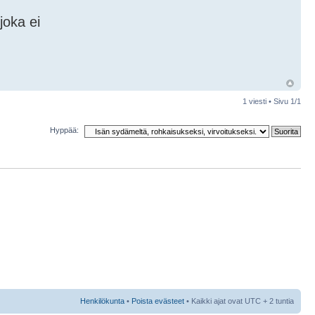
joka ei
1 viesti • Sivu
1
/
1
Hyppää:
Henkilökunta
•
Poista evästeet
• Kaikki ajat ovat UTC + 2 tuntia