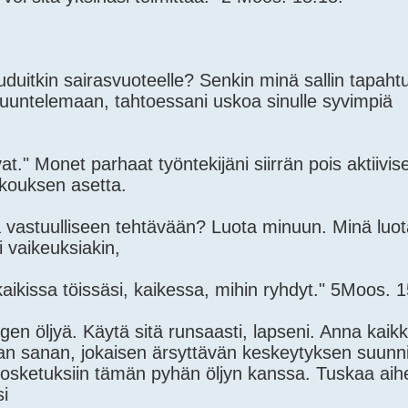
uduitkin sairasvuoteelle? Senkin minä sallin tapahtua
 kuuntelemaan, tahtoessani uskoa sinulle syvimpiä
at." Monet parhaat työntekijäni siirrän pois aktiivis
ukouksen asetta.
a vastuulliseen tehtävään? Luota minuun. Minä luo
i vaikeuksiakin,
kaikissa töissäsi, kaikessa, mihin ryhdyt." 5Moos. 1
en öljyä. Käytä sitä runsaasti, lapseni. Anna kaikk
avan sanan, jokaisen ärsyttävän keskeytyksen suunni
kosketuksiin tämän pyhän öljyn kanssa. Tuskaa aih
si