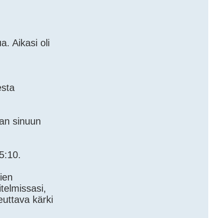
. Aikasi oli
esta
tan sinuun
5:10.
ien
telmissasi,
euttava kärki