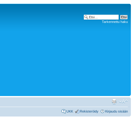
Tarkennettu haku
UKK
Rekisteröidy
Kirjaudu sisään