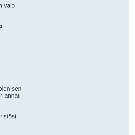
n valo
i.
 olen sen
un annat
istösi,