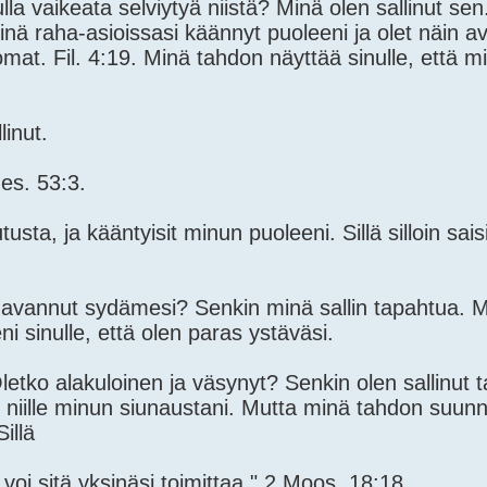
lla vaikeata selviytyä niistä? Minä olen sallinut se
inä raha-asioissasi käännyt puoleeni ja olet näin a
omat. Fil. 4:19. Minä tahdon näyttää sinulle, että m
inut.
Jes. 53:3.
tusta, ja kääntyisit minun puoleeni. Sillä silloin saisi
lit avannut sydämesi? Senkin minä sallin tapahtua. 
i sinulle, että olen paras ystäväsi.
etko alakuloinen ja väsynyt? Senkin olen sallinut 
it niille minun siunaustani. Mutta minä tahdon suunni
illä
 voi sitä yksinäsi toimittaa." 2 Moos. 18:18.