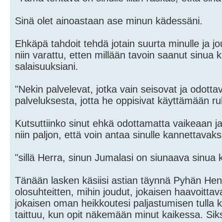
Sinä olet ainoastaan ase minun kädessäni.
Ehkäpä tahdoit tehdä jotain suurta minulle ja jo
niin varattu, etten millään tavoin saanut sinua
salaisuuksiani.
"Nekin palvelevat, jotka vain seisovat ja odottav
palveluksesta, jotta he oppisivat käyttämään r
Kutsuttiinko sinut ehkä odottamatta vaikeaan j
niin paljon, että voin antaa sinulle kannettavaks
"sillä Herra, sinun Jumalasi on siunaava sinua 
Tänään lasken käsiisi astian täynnä Pyhän Heng
olosuhteitten, mihin joudut, jokaisen haavoitt
jokaisen oman heikkoutesi paljastumisen tulla 
taittuu, kun opit näkemään minut kaikessa. Sik