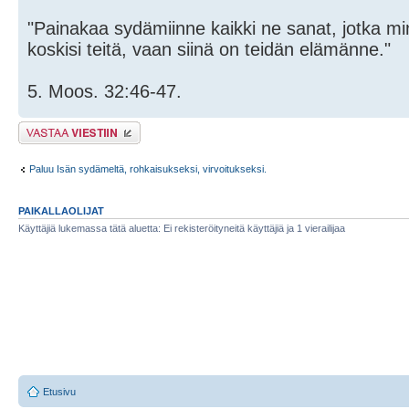
"Painakaa sydämiinne kaikki ne sanat, jotka minä
koskisi teitä, vaan siinä on teidän elämänne."
5. Moos. 32:46-47.
Lähetä vastaus
Paluu Isän sydämeltä, rohkaisukseksi, virvoitukseksi.
PAIKALLAOLIJAT
Käyttäjiä lukemassa tätä aluetta: Ei rekisteröityneitä käyttäjiä ja 1 vierailijaa
Etusivu