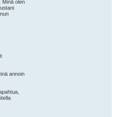
n. Minä olen
vustani
inun
t
Minä annoin
tapahtua,
tella