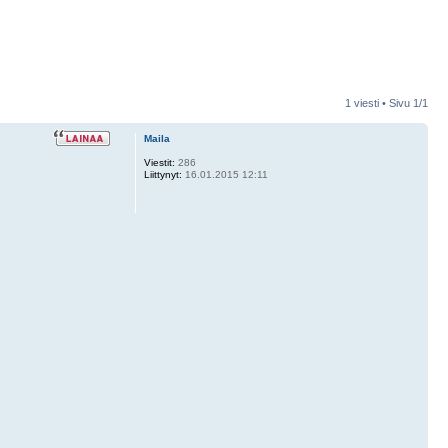
1 viesti • Sivu
1
/
1
Maila
Viestit:
286
Liittynyt:
16.01.2015 12:11