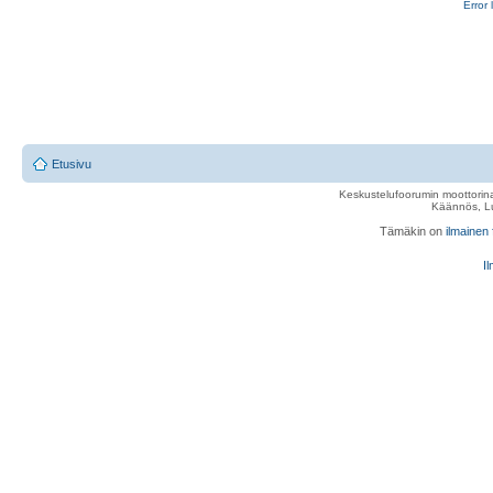
Error 
Etusivu
Keskustelufoorumin moottorina
Käännös, Lu
Tämäkin on
ilmainen
Il