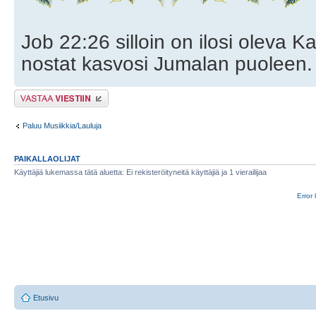
Job 22:26 silloin on ilosi oleva Ka
nostat kasvosi Jumalan puoleen.
Lähetä vastaus
Paluu Musiikkia/Lauluja
PAIKALLAOLIJAT
Käyttäjiä lukemassa tätä aluetta: Ei rekisteröityneitä käyttäjiä ja 1 vierailijaa
Error 
Etusivu