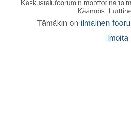
Keskustelufoorumin moottorina toim
Käännös, Lurttin
Tämäkin on
ilmainen foor
Ilmoita