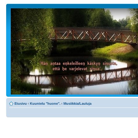
Etusivu
‹
Kuuntelu "huone".
‹
Musiikkia/Lauluja